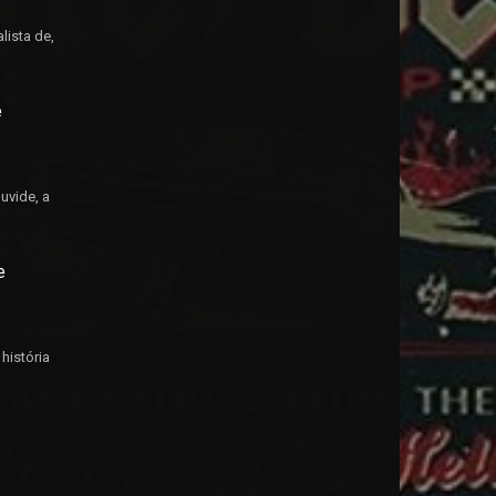
lista de,
e
uvide, a
e
história