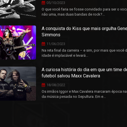
05/10/2023
O que você faria se fosse convidado para ser o voca
não uma, mas duas bandas de rock?...
A conquista do Kiss que mais orgulha Gen
Simmons
11/06/2023
Na reta final da carreira – e sim, por mais que você d
idade é implacável e levará...
A curiosa história do dia em que um time d
futebol salvou Maxx Cavalera
18/08/2022
Os irmãos Iggor e Max Cavalera marcaram época na 
da música pesada no Sepultura. Em e...