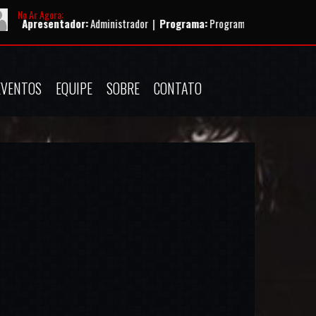
No Ar Agora:
entador:
Administrador |
Programa:
Programação musical |
Horário:
12:0
EVENTOS
EQUIPE
SOBRE
CONTATO