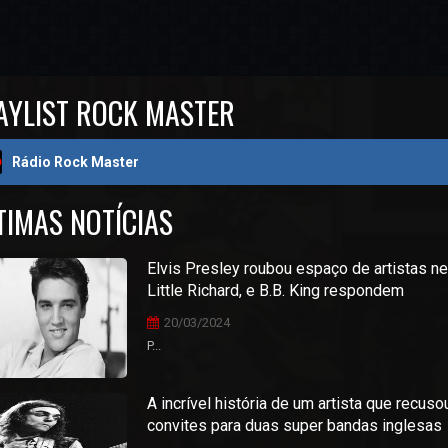
AYLIST ROCK MASTER
Rádio Rock Master
TIMAS NOTÍCIAS
Elvis Presley roubou espaço de artistas n
Little Richard, e B.B. King respondem
20/03/2024
P...
A incrível história de um artista que recuso
convites para duas super bandas inglesas